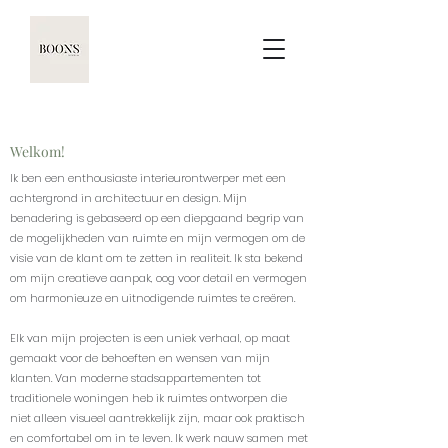
Welkom!
Ik ben een enthousiaste interieurontwerper met een
achtergrond in architectuur en design. Mijn
benadering is gebaseerd op een diepgaand begrip van
de mogelijkheden van ruimte en mijn vermogen om de
visie van de klant om te zetten in realiteit. Ik sta bekend
om mijn creatieve aanpak, oog voor detail en vermogen
om harmonieuze en uitnodigende ruimtes te creëren.
Elk van mijn projecten is een uniek verhaal, op maat
gemaakt voor de behoeften en wensen van mijn
klanten. Van moderne stadsappartementen tot
traditionele woningen heb ik ruimtes ontworpen die
niet alleen visueel aantrekkelijk zijn, maar ook praktisch
en comfortabel om in te leven. Ik werk nauw samen met